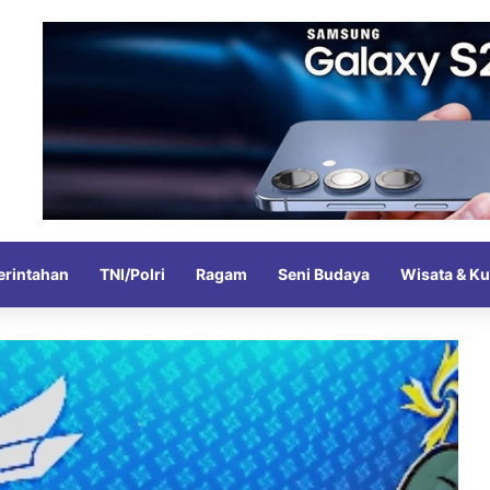
rintahan
TNI/Polri
Ragam
Seni Budaya
Wisata & Ku