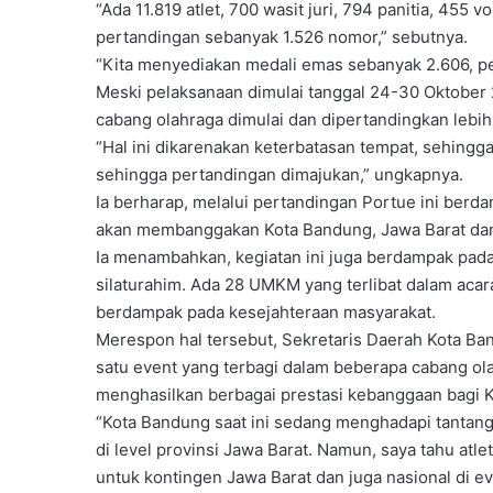
“Ada 11.819 atlet, 700 wasit juri, 794 panitia, 45
pertandingan sebanyak 1.526 nomor,” sebutnya.
“Kita menyediakan medali emas sebanyak 2.606, per
Meski pelaksanaan dimulai tanggal 24-30 Oktober 
cabang olahraga dimulai dan dipertandingkan lebih
“Hal ini dikarenakan keterbatasan tempat, sehingg
sehingga pertandingan dimajukan,” ungkapnya.
Ia berharap, melalui pertandingan Portue ini berda
akan membanggakan Kota Bandung, Jawa Barat dan
Ia menambahkan, kegiatan ini juga berdampak pada n
silaturahim. Ada 28 UMKM yang terlibat dalam acar
berdampak pada kesejahteraan masyarakat.
Merespon hal tersebut, Sekretaris Daerah Kota 
satu event yang terbagi dalam beberapa cabang ol
menghasilkan berbagai prestasi kebanggaan bagi 
“Kota Bandung saat ini sedang menghadapi tantanga
di level provinsi Jawa Barat. Namun, saya tahu atl
untuk kontingen Jawa Barat dan juga nasional di ev