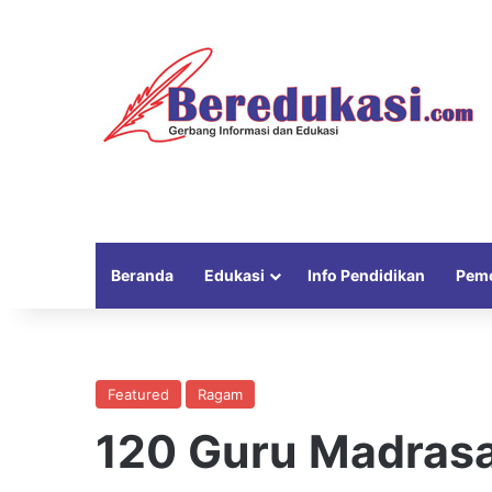
Beranda
Edukasi
Info Pendidikan
Peme
Featured
Ragam
120 Guru Madrasa