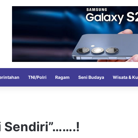
rintahan
TNI/Polri
Ragam
Seni Budaya
Wisata & Ku
i Sendiri”…….!