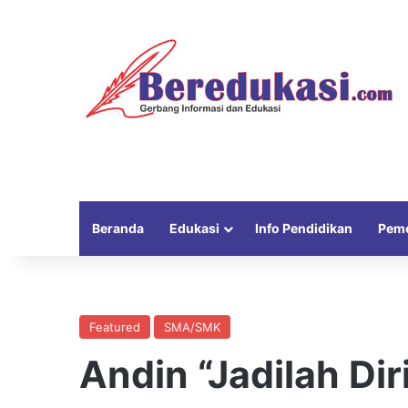
Beranda
Edukasi
Info Pendidikan
Peme
Featured
SMA/SMK
Andin “Jadilah Dir