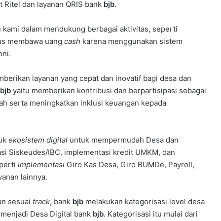
t Ritel dan layanan QRIS bank
bjb
.
u kami dalam mendukung berbagai aktivitas, seperti
arus membawa uang
cash
karena menggunakan sistem
oni.
berikan layanan yang cepat dan inovatif bagi desa dan
bjb
yaitu memberikan kontribusi dan berpartisipasi sebagai
h serta meningkatkan inklusi keuangan kepada
uk
ekosistem digital
untuk mempermudah Desa dan
si Siskeudes/IBC, implementasi kredit UMKM, dan
perti
implementasi
Giro Kas Desa, Giro BUMDe, Payroll,
ayanan lainnya.
an sesuai
track
, bank
bjb
melakukan kategorisasi level desa
 menjadi Desa Digital bank
bjb
. Kategorisasi itu mulai dari