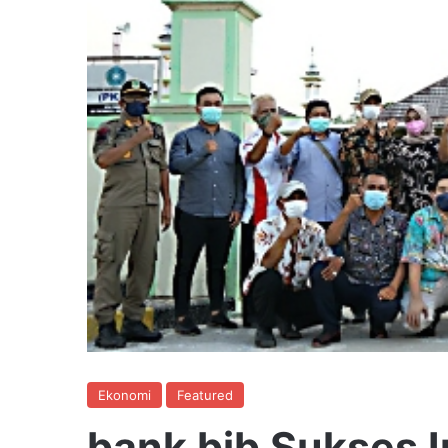
Ekonomi
Featured
bank bjb Sukses 