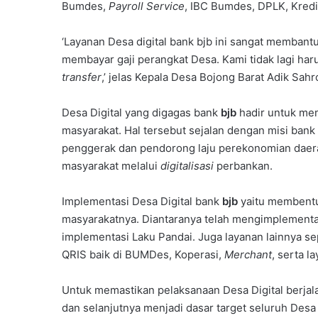
Bumdes,
Payroll
Service
, IBC Bumdes, DPLK, Kredi
‘Layanan Desa digital bank bjb ini sangat membant
membayar gaji perangkat Desa. Kami tidak lagi h
transfer
,’ jelas Kepala Desa Bojong Barat Adik Sahr
Desa Digital yang digagas bank
bjb
hadir untuk mem
masyarakat. Hal tersebut sejalan dengan misi bank
penggerak dan pendorong laju perekonomian daera
masyarakat melalui
digitalisasi
perbankan.
Implementasi Desa Digital bank
bjb
yaitu membent
masyarakatnya. Diantaranya telah mengimplementa
implementasi Laku Pandai. Juga layanan lainnya se
QRIS baik di BUMDes, Koperasi,
Merchant
, serta l
Untuk memastikan pelaksanaan Desa Digital berjal
dan selanjutnya menjadi dasar target seluruh Desa