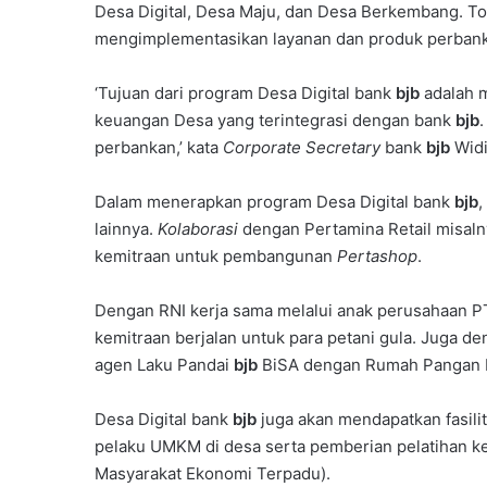
Desa Digital, Desa Maju, dan Desa Berkembang. To
mengimplementasikan layanan dan produk perban
‘Tujuan dari program Desa Digital bank
bjb
adalah m
keuangan Desa yang terintegrasi dengan bank
bjb
perbankan,’ kata
Corporate
Secretary
bank
bjb
Widi
Dalam menerapkan program Desa Digital bank
bjb
,
lainnya.
Kolaborasi
dengan Pertamina Retail misal
kemitraan untuk pembangunan
Pertashop
.
Dengan RNI kerja sama melalui anak perusahaan PT
kemitraan berjalan untuk para petani gula. Juga de
agen Laku Pandai
bjb
BiSA dengan Rumah Pangan K
Desa Digital bank
bjb
juga akan mendapatkan fasili
pelaku UMKM di desa serta pemberian pelatihan 
Masyarakat Ekonomi Terpadu).