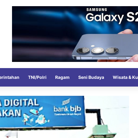
rintahan
TNI/Polri
Ragam
Seni Budaya
Wisata & Ku