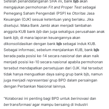
Setelah penandatanganan SHA ini, bank
bjb
akan
mengajukan permohonan
Fit and Proper Test
sebagai
Pemegang Saham Pengendali (PSP) ke
Otoritas
Jasa
Keuangan (OJK) sesuai ketentuan yang berlaku. Jika
disetujui. Maka Bank Jambi akan menjadi tambahan
anggota KUB bank
bjb
dan juga sekaligus perusahaan anak
bank
bjb
, di mana laporan keuangannya akan
dikonsolidasikan
dengan bank
bjb
sebagai induk KUB.
Sebagai informasi, sebelum menjalankan KUB, bank
bjb
berada pada posisi ke-14 secara
nasional
dan akan naik
menjadi posisi ke-10 secara
nasional
apabila permohonan
tersebut mendapatkan persetujuan dari OJK. Hal tersebut
tidak hanya menguatkan daya saing grup bank bjb, namun
juga menjadi
representasi
grup BPD dalam persaingan
dengan Perbankan Nasional lainnya.
“Kolaborasi ini penting bagi BPD untuk
berinovasi
dan
bertransformasi
agar mampu bersaing di Industri