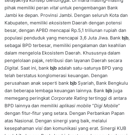
selayaknya konsep dwitunggal. Di mana masing-masing
pihak memiliki peran
vital
untuk pengembangan Bank
Jambi ke depan. Provinsi Jambi. Dengan seluruh Kota dan
Kabupaten, memiliki
ekosistem
Daerah dengan potensi
besar, dengan APBD mencapai Rp.5,1 triliunan rupiah dan
populasi penduduk yang mencapai 3,6 Juta Jiwa. Bank
bjb
,
sebagai BPD terbesar, memiliki pengalaman dan keahlian
dalam mengelola Ekosistem Daerah. Khususnya dalam
pengelolaan pajak, retribusi dan layanan Daerah secara
Digital
. Saat ini, bank
bjb
adalah satu-satunya BPD yang
telah berstatus konglomerasi keuangan. Dengan
perusahaan anak seperti bank
bjb
Syariah, Bank Bengkulu
dan beberapa lembaga keuangan lainnya. Bank
bjb
juga
memegang peringkat
Corporate
Rating
tertinggi di antara
BPD lainnya dan memiliki
aplikasi
mobile
“
Digi
Mobile
”
dengan fitur-fitur yang setara. Dengan Perbankan Papan
atas Nasional. Dengan sinergi yang baik, melalui
kesepahaman
visi
dan komunikasi yang erat. Sinergi KUB