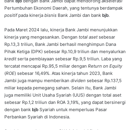
bank
bjb
dengan Bank Jambi dapat mendorong
akselerasi
Pertumbuhan Ekonomi Daerah, yang tentunya berdampak
positif
pada kinerja
bisnis
Bank Jambi dan bank
bjb
.
Pada Maret 2024 lalu, kinerja Bank Jambi menunjukkan
kinerja yang mengesankan. Dengan
total
aset
sebesar
Rp.13,3 triliun, Bank Jambi berhasil menghimpun Dana
Pihak Ketiga (DPK) sebesar Rp.10,9 triliun dan menyalurkan
kredit
serta pembiayaan sebesar Rp.9,5 triliun. Laba yang
tercatat mencapai Rp.95,5 miliar dengan
Return on Equity
(
ROE
) sebesar 16,49%. Atas kinerja tahun 2023, Bank
Jambi juga mampu memberikan
dividen
sebesar Rp.137,5
miliar kepada pemegang saham. Selain itu, Bank Jambi
juga memiliki Unit Usaha Syariah (UUS) dengan total aset
sebesar Rp.1,2 triliun dan ROA 3,19%, yang dapat bersinergi
dengan bank
bjb
Syariah untuk memperluas Pasar
Perbankan Syariah di Indonesia.