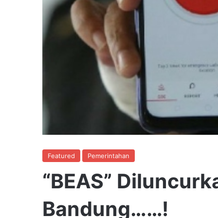
Featured
Pemerintahan
“BEAS” Diluncurk
Bandung……!