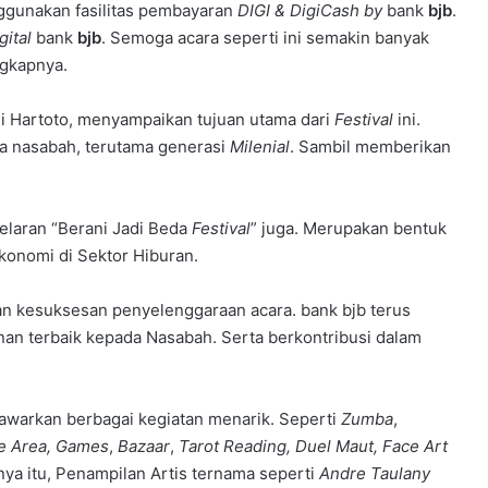
ggunakan fasilitas pembayaran
DIGI &
DigiCash by
bank
bjb
.
gital
bank
bjb
. Semoga acara seperti ini semakin banyak
gkapnya.
di Hartoto, menyampaikan tujuan utama dari
Festival
ini.
a nasabah, terutama generasi
Milenial
. Sambil memberikan
elaran “Berani Jadi Beda
Festival
” juga. Merupakan bentuk
onomi di Sektor Hiburan.
an kesuksesan penyelenggaraan acara. bank bjb terus
n terbaik kepada Nasabah. Serta berkontribusi dalam
awarkan berbagai kegiatan menarik. Seperti
Zumba
,
e Area,
Games
,
Bazaar
,
Tarot Reading, Duel Maut, Face Art
ya itu, Penampilan Artis ternama seperti
Andre Taulany