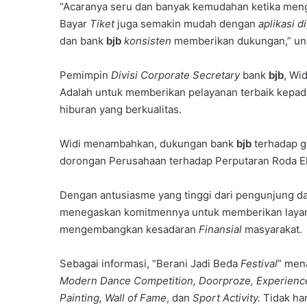
“Acaranya seru dan banyak kemudahan ketika men
Bayar
Tiket
juga semakin mudah dengan
aplikasi di
dan bank
bjb
konsisten
memberikan dukungan,” un
Pemimpin
Divisi Corporate
Secretary
bank
bjb
, Wi
Adalah untuk memberikan pelayanan terbaik kepad
hiburan yang berkualitas.
Widi menambahkan, dukungan bank
bjb
terhadap g
dorongan Perusahaan terhadap Perputaran Roda Ek
Dengan antusiasme yang tinggi dari pengunjung d
menegaskan komitmennya untuk memberikan layana
mengembangkan kesadaran
Finansial
masyarakat.
Sebagai informasi, “Berani Jadi Beda
Festival
” men
Modern Dance Competition, Doorproze, Experienc
Painting, Wall of Fame
, dan
Sport Activity.
Tidak han