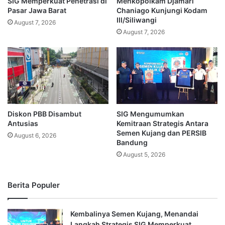
SIG Memperkuat Penetrasi di
Menkopolkam Djamari
Pasar Jawa Barat
Chaniago Kunjungi Kodam
III/Siliwangi
August 7, 2026
August 7, 2026
Diskon PBB Disambut
SIG Mengumumkan
Antusias
Kemitraan Strategis Antara
Semen Kujang dan PERSIB
August 6, 2026
Bandung
August 5, 2026
Berita Populer
Kembalinya Semen Kujang, Menandai
Langkah Strategis SIG Memperkuat