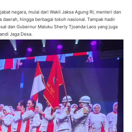
abat negara, mulai dari Wakil Jaksa Agung RI, menteri dan
la daerah, hingga berbagai tokoh nasional. Tampak hadir
usal dan Gubernur Maluku Sherly Tjoanda Laos yang juga
andi Jaga Desa.