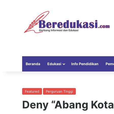
Beranda
Edukasi
Info Pendidikan
Peme
Featured
Perguruan Tinggi
Deny “Abang Kota