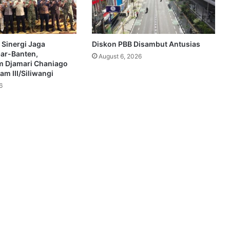
 Sinergi Jaga
Diskon PBB Disambut Antusias
bar-Banten,
August 6, 2026
 Djamari Chaniago
m III/Siliwangi
6