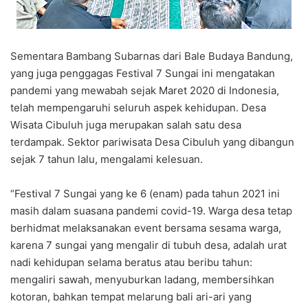
Sementara Bambang Subarnas dari Bale Budaya Bandung,
yang juga penggagas Festival 7 Sungai ini mengatakan
pandemi yang mewabah sejak Maret 2020 di Indonesia,
telah mempengaruhi seluruh aspek kehidupan. Desa
Wisata Cibuluh juga merupakan salah satu desa
terdampak. Sektor pariwisata Desa Cibuluh yang dibangun
sejak 7 tahun lalu, mengalami kelesuan.
“Festival 7 Sungai yang ke 6 (enam) pada tahun 2021 ini
masih dalam suasana pandemi covid-19. Warga desa tetap
berhidmat melaksanakan event bersama sesama warga,
karena 7 sungai yang mengalir di tubuh desa, adalah urat
nadi kehidupan selama beratus atau beribu tahun:
mengaliri sawah, menyuburkan ladang, membersihkan
kotoran, bahkan tempat melarung bali ari-ari yang