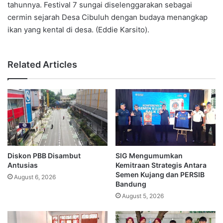
tahunnya. Festival 7 sungai diselenggarakan sebagai
cermin sejarah Desa Cibuluh dengan budaya menangkap
ikan yang kental di desa. (Eddie Karsito).
Related Articles
Diskon PBB Disambut
SIG Mengumumkan
Antusias
Kemitraan Strategis Antara
Semen Kujang dan PERSIB
August 6, 2026
Bandung
August 5, 2026