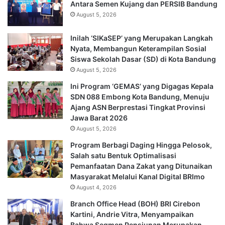
Antara Semen Kujang dan PERSIB Bandung
August 5, 2026
Inilah ‘SIKaSEP’ yang Merupakan Langkah
Nyata, Membangun Keterampilan Sosial
Siswa Sekolah Dasar (SD) di Kota Bandung
August 5, 2026
Ini Program ‘GEMAS’ yang Digagas Kepala
SDN 088 Embong Kota Bandung, Menuju
Ajang ASN Berprestasi Tingkat Provinsi
Jawa Barat 2026
August 5, 2026
Program Berbagi Daging Hingga Pelosok,
Salah satu Bentuk Optimalisasi
Pemanfaatan Dana Zakat yang Ditunaikan
Masyarakat Melalui Kanal Digital BRImo
August 4, 2026
Branch Office Head (BOH) BRI Cirebon
Kartini, Andrie Vitra, Menyampaikan
Bahwa Segmen Pensiunan Merupakan