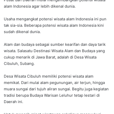
alam Indonesia agar lebih dikenal dunia.
Usaha mengangkat potensi wisata alam Indonesia ini pun
tak sia-sia. Beberapa potensi wisata alam Indonesia kini
sudah dikenal dunia.
Alam dan budaya sebagai sumber kearifan dan daya tarik
wisata. Salasatu Destinasi Wisata Alam dan Budaya yang
cukup menarik di Jawa Barat, adalah di Desa Wisata
Cibuluh, Subang.
Desa Wisata Cibuluh memiliki potensi wisata alam
memikat. Dari mulai alam pegunungan, air terjun, hingga
muara sungai dari tujuh aliran sungai. Begitu juga kegiatan
tradisi berupa Budaya Warisan Leluhur tetap lestari di
Daerah ini.