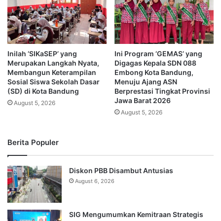
Inilah ‘SIKaSEP’ yang
Ini Program ‘GEMAS’ yang
Merupakan Langkah Nyata,
Digagas Kepala SDN 088
Membangun Keterampilan
Embong Kota Bandung,
Sosial Siswa Sekolah Dasar
Menuju Ajang ASN
(SD) di Kota Bandung
Berprestasi Tingkat Provinsi
Jawa Barat 2026
August 5, 2026
August 5, 2026
Berita Populer
Diskon PBB Disambut Antusias
August 6, 2026
SIG Mengumumkan Kemitraan Strategis