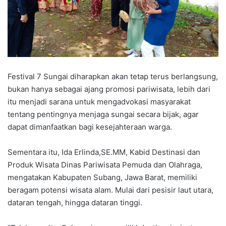
Festival 7 Sungai diharapkan akan tetap terus berlangsung,
bukan hanya sebagai ajang promosi pariwisata, lebih dari
itu menjadi sarana untuk mengadvokasi masyarakat
tentang pentingnya menjaga sungai secara bijak, agar
dapat dimanfaatkan bagi kesejahteraan warga.
Sementara itu, Ida Erlinda,SE.MM, Kabid Destinasi dan
Produk Wisata Dinas Pariwisata Pemuda dan Olahraga,
mengatakan Kabupaten Subang, Jawa Barat, memiliki
beragam potensi wisata alam. Mulai dari pesisir laut utara,
dataran tengah, hingga dataran tinggi.