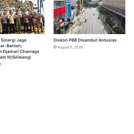
 Sinergi Jaga
Diskon PBB Disambut Antusias
bar-Banten,
August 6, 2026
 Djamari Chaniago
m III/Siliwangi
6