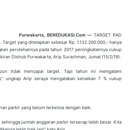
Purwakarta, BEREDUKASI.Com —
TARGET PAD
ai. Target yang ditetapkan sebesar Rp. 1.132.200.000,- hanya
ngkan perolehannya pada tahun 2017 peningkatannya cukup
kiran Dishub Purwakarta, Arip Surachman, Jumat (15/2/19).
upun tidak mencapai target. Tapi tahun ini mengalami
18,” ungkap Arip seraya mengatakan kenaikan 7 % cukup
han parkir yang belum terkelola dengan baik.
, sehingga jumlah anggaran parkir terserap lebih besar. Kita
kelola lebih baik lagi” kata Arip.