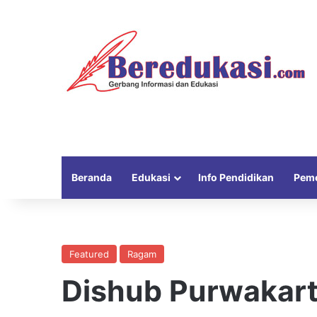
Beranda
Edukasi
Info Pendidikan
Peme
Featured
Ragam
Dishub Purwakart