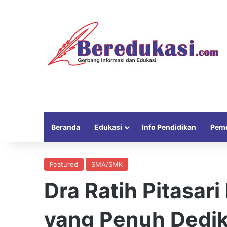
Beranda
Edukasi
Info Pendidikan
Peme
Featured
SMA/SMK
Dra Ratih Pitasar
yang Penuh Dedik