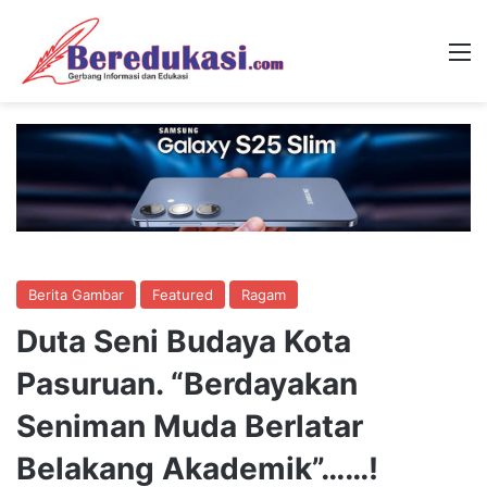
M
Berita Gambar
Featured
Ragam
Duta Seni Budaya Kota
Pasuruan. “Berdayakan
Seniman Muda Berlatar
Belakang Akademik”……!