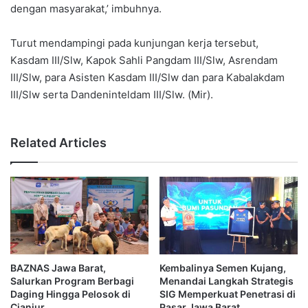
dengan masyarakat,’ imbuhnya.
Turut mendampingi pada kunjungan kerja tersebut,
Kasdam III/Slw, Kapok Sahli Pangdam III/Slw, Asrendam
III/Slw, para Asisten Kasdam III/Slw dan para Kabalakdam
III/Slw serta Dandeninteldam III/Slw. (Mir).
Related Articles
BAZNAS Jawa Barat,
Kembalinya Semen Kujang,
Salurkan Program Berbagi
Menandai Langkah Strategis
Daging Hingga Pelosok di
SIG Memperkuat Penetrasi di
Cianjur
Pasar Jawa Barat