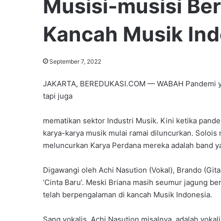
Musisi-musisi Be
Kancah Musik Ind
September 7, 2022
JAKARTA, BEREDUKASI.COM — WABAH Pandemi yan
tapi juga
mematikan sektor Industri Musik. Kini ketika pande
karya-karya musik mulai ramai diluncurkan. Soloi
meluncurkan Karya Perdana mereka adalah band yan
Digawangi oleh Achi Nasution (Vokal), Brando (Gita
‘Cinta Baru’. Meski Briana masih seumur jagung be
telah berpengalaman di kancah Musik Indonesia.
Sang vokalis, Achi Nasution misalnya, adalah voka