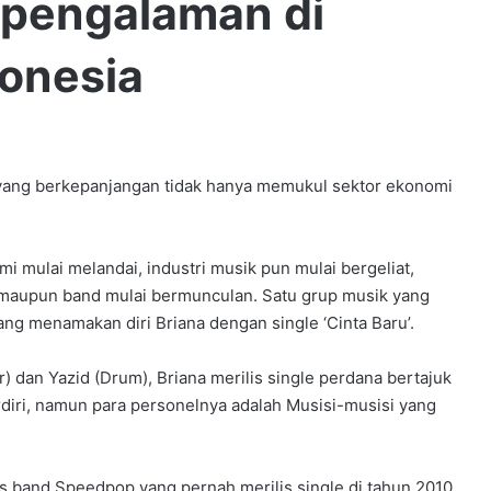
rpengalaman di
onesia
g berkepanjangan tidak hanya memukul sektor ekonomi
mi mulai melandai, industri musik pun mulai bergeliat,
s maupun band mulai bermunculan. Satu grup musik yang
g menamakan diri Briana dengan single ‘Cinta Baru’.
r) dan Yazid (Drum), Briana merilis single perdana bertajuk
rdiri, namun para personelnya adalah Musisi-musisi yang
lis band Speedpop yang pernah merilis single di tahun 2010