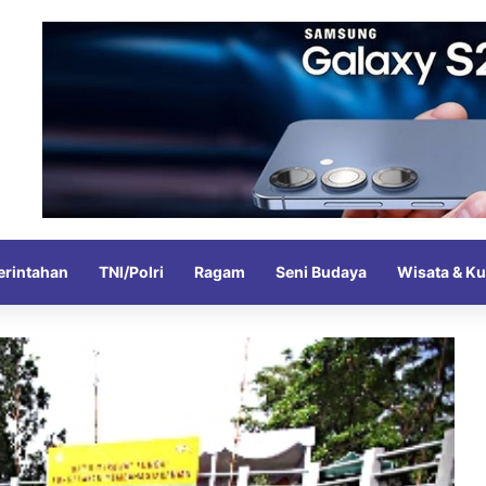
rintahan
TNI/Polri
Ragam
Seni Budaya
Wisata & Ku