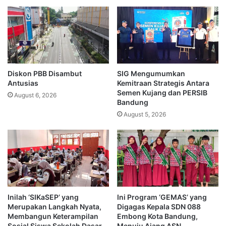
Diskon PBB Disambut
SIG Mengumumkan
Antusias
Kemitraan Strategis Antara
Semen Kujang dan PERSIB
August 6, 2026
Bandung
August 5, 2026
Inilah ‘SIKaSEP’ yang
Ini Program ‘GEMAS’ yang
Merupakan Langkah Nyata,
Digagas Kepala SDN 088
Membangun Keterampilan
Embong Kota Bandung,
Sosial Siswa Sekolah Dasar
Menuju Ajang ASN