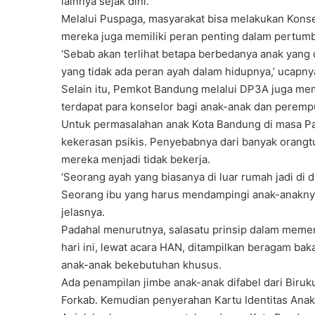
lainnya sejak dini.
Melalui Puspaga, masyarakat bisa melakukan Konse
mereka juga memiliki peran penting dalam pertum
‘Sebab akan terlihat betapa berbedanya anak yan
yang tidak ada peran ayah dalam hidupnya,’ ucapny
Selain itu, Pemkot Bandung melalui DP3A juga me
terdapat para konselor bagi anak-anak dan perem
Untuk permasalahan anak Kota Bandung di masa Pa
kekerasan psikis. Penyebabnya dari banyak orangt
mereka menjadi tidak bekerja.
‘Seorang ayah yang biasanya di luar rumah jadi di 
Seorang ibu yang harus mendampingi anak-anaknya be
jelasnya.
Padahal menurutnya, salasatu prinsip dalam memen
hari ini, lewat acara HAN, ditampilkan beragam ba
anak-anak bekebutuhan khusus.
Ada penampilan jimbe anak-anak difabel dari Biru
Forkab. Kemudian penyerahan Kartu Identitas Anak 