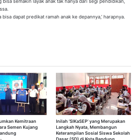
bisa semakin layak anak tak hanya dari segi pendidikan,
ssa.
bisa dapat predikat ramah anak ke depannya,’ harapnya.
umkan Kemitraan
Inilah ‘SIKaSEP’ yang Merupakan
tara Semen Kujang
Langkah Nyata, Membangun
Bandung
Keterampilan Sosial Siswa Sekolah
Dasar (SD) di Kota Bandung