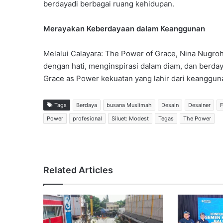
berdayadi berbagai ruang kehidupan.
Merayakan Keberdayaan dalam Keanggunan
Melalui Calayara: The Power of Grace, Nina Nug
dengan hati, menginspirasi dalam diam, dan berd
Grace as Power kekuatan yang lahir dari keanggunan
Tags
Berdaya
busana Muslimah
Desain
Desainer
F
Power
profesional
Siluet: Modest
Tegas
The Power
Related Articles