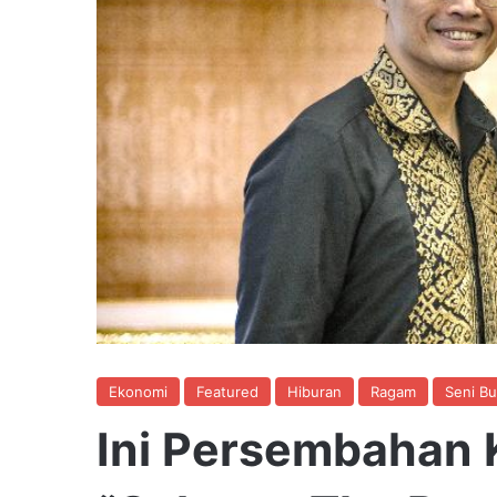
Ekonomi
Featured
Hiburan
Ragam
Seni B
Ini Persembahan 