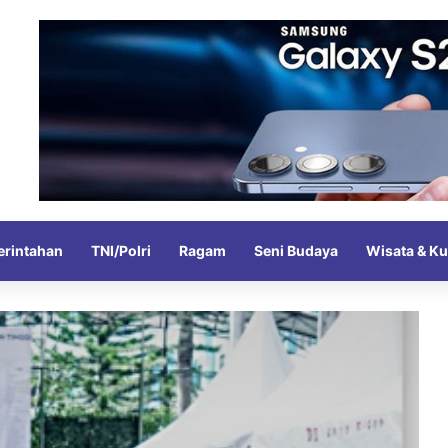
rintahan
TNI/Polri
Ragam
Seni Budaya
Wisata & Ku