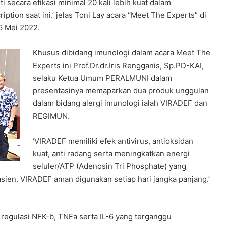
 secara efikasi minimal 20 kali lebih kuat dalam
ption saat ini.’ jelas Toni Lay acara “Meet The Experts” di
6 Mei 2022.
Khusus dibidang imunologi dalam acara Meet The
Experts ini Prof.Dr.dr.Iris Rengganis, Sp.PD-KAI,
selaku Ketua Umum PERALMUNI dalam
presentasinya memaparkan dua produk unggulan
dalam bidang alergi imunologi ialah VIRADEF dan
REGIMUN.
‘VIRADEF memiliki efek antivirus, antioksidan
kuat, anti radang serta meningkatkan energi
seluler/ATP (Adenosin Tri Phosphate) yang
asien. VIRADEF aman digunakan setiap hari jangka panjang.’
regulasi NFK-b, TNFa serta IL-6 yang terganggu