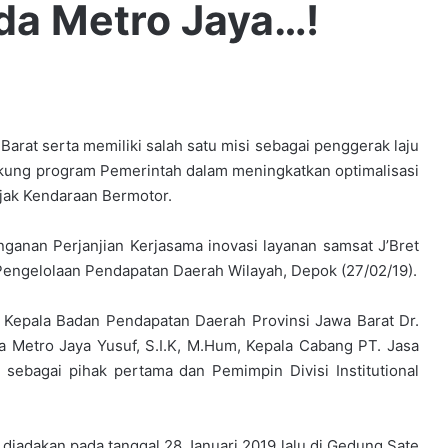
lda Metro Jaya…!
arat serta memiliki salah satu misi sebagai penggerak laju
ung program Pemerintah dalam meningkatkan optimalisasi
jak Kendaraan Bermotor.
anan Perjanjian Kerjasama inovasi layanan samsat J’Bret
Pengelolaan Pendapatan Daerah Wilayah, Depok (27/02/19).
h Kepala Badan Pendapatan Daerah Provinsi Jawa Barat Dr.
a Metro Jaya Yusuf, S.I.K, M.Hum, Kepala Cabang PT. Jasa
 sebagai pihak pertama dan Pemimpin Divisi Institutional
diadakan pada tanggal 28 Januari 2019 lalu di Gedung Sate