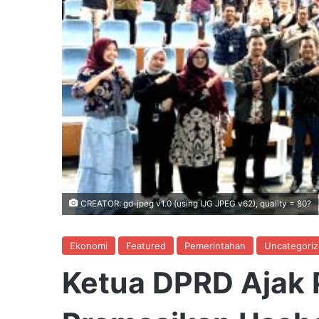
CREATOR: gd-jpeg v1.0 (using IJG JPEG v62), quality = 80?
Ekonomi
Featured
Pemerintahan
Uncategori
Ketua DPRD Ajak