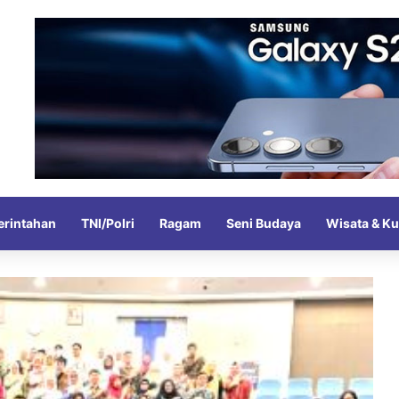
rintahan
TNI/Polri
Ragam
Seni Budaya
Wisata & Ku