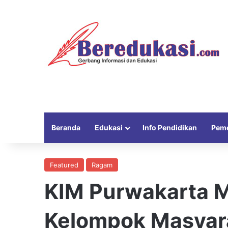
Beranda
Edukasi
Info Pendidikan
Peme
Featured
Ragam
KIM Purwakarta 
Kelompok Masyara