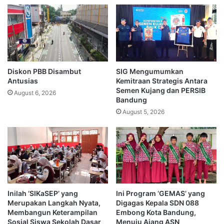
Diskon PBB Disambut
SIG Mengumumkan
Antusias
Kemitraan Strategis Antara
Semen Kujang dan PERSIB
August 6, 2026
Bandung
August 5, 2026
Inilah ‘SIKaSEP’ yang
Ini Program ‘GEMAS’ yang
Merupakan Langkah Nyata,
Digagas Kepala SDN 088
Membangun Keterampilan
Embong Kota Bandung,
Sosial Siswa Sekolah Dasar
Menuju Ajang ASN