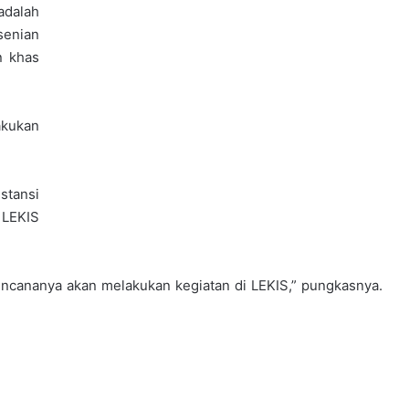
adalah
senian
n khas
akukan
stansi
 LEKIS
encananya akan melakukan kegiatan di LEKIS,” pungkasnya.