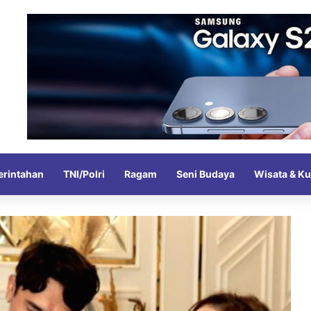
rintahan
TNI/Polri
Ragam
Seni Budaya
Wisata & Ku