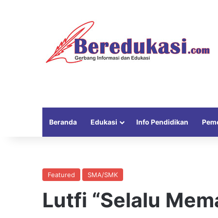
Beranda
Edukasi
Info Pendidikan
Peme
Featured
SMA/SMK
Lutfi “Selalu Me