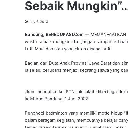
Sebaik Mungkin”…
July 6, 2018
Bandung, BEREDUKASI.Com —
MEMANFAATKAN
waktu sebaik mungkin dan jangan sampai terbuang
Lutfi Maulidan atau yang akrab disapa Lutfi.
Bagian dari Duta Anak Provinsi Jawa Barat dan s
ia selalu berusaha menjadi seorang siswa yang bai
akan mendaftar ke PTN lalu aktif diberbagai f
kelahiran Bandung, 1 Juni 2002.
Penghobi badminton yang memiliki motto hidup “If
dalam beragam kegiatan, membuatnya belajar banya
teman di sekolahnya maupun di rumah dan lingkup 