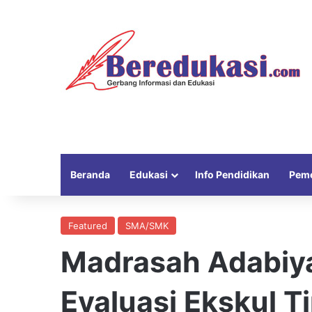
Beranda
Edukasi
Info Pendidikan
Peme
Featured
SMA/SMK
Madrasah Adabiy
Evaluasi Ekskul T