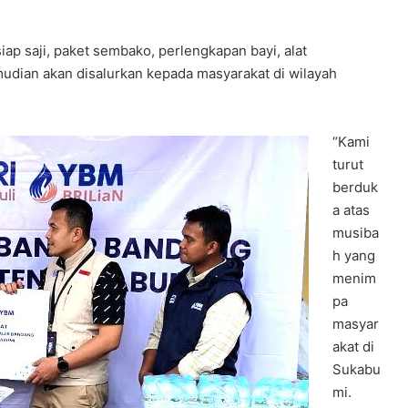
ap saji, paket sembako, perlengkapan bayi, alat
kemudian akan disalurkan kepada masyarakat di wilayah
“Kami
turut
berduk
a atas
musiba
h yang
menim
pa
masyar
akat di
Sukabu
mi.