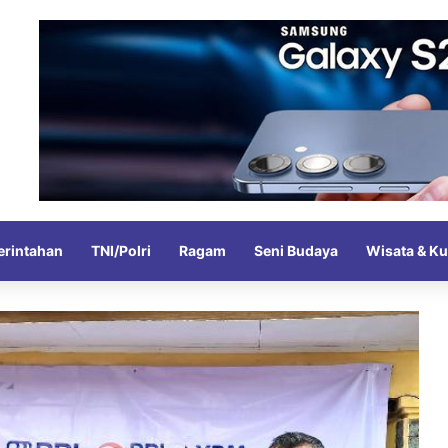
rintahan
TNI/Polri
Ragam
Seni Budaya
Wisata & Ku