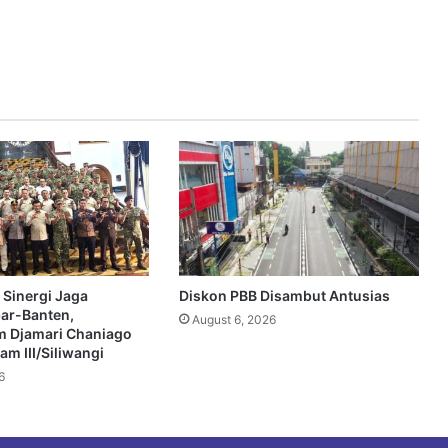
 Sinergi Jaga
Diskon PBB Disambut Antusias
bar-Banten,
August 6, 2026
 Djamari Chaniago
m III/Siliwangi
6