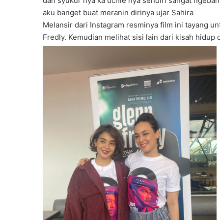
dan syukur nya ka uchie nya sendiri sangat ngeban
aku banget buat meranin dirinya ujar Sahira
Melansir dari Instagram resminya film ini tayang 
Fredly. Kemudian melihat sisi lain dari kisah hidu