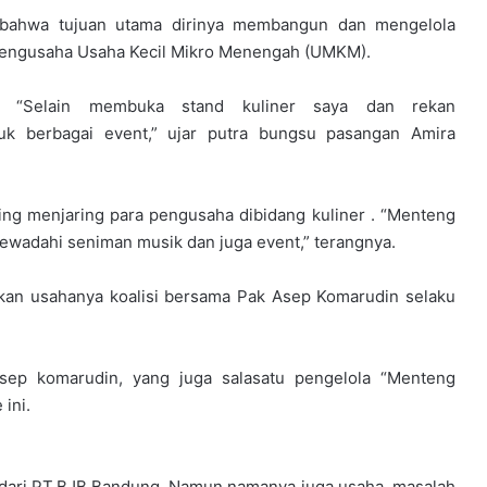
an bahwa tujuan utama dirinya membangun dan mengelola
 pengusaha Usaha Kecil Mikro Menengah (UMKM).
“Selain membuka stand kuliner saya dan rekan
uk berbagai event,” ujar putra bungsu pasangan Amira
ing menjaring para pengusaha dibidang kuliner . “Menteng
wadahi seniman musik dan juga event,” terangnya.
rkan usahanya koalisi bersama Pak Asep Komarudin selaku
asep komarudin, yang juga salasatu pengelola “Menteng
 ini.
 dari PT.BJB Bandung. Namun namanya juga usaha, masalah