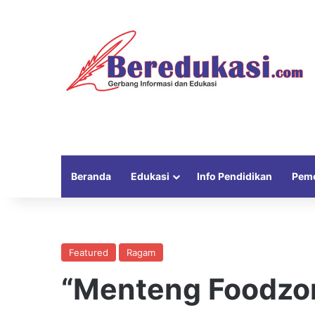
Beranda
Edukasi
Info Pendidikan
Peme
Featured
Ragam
“Menteng Foodzon