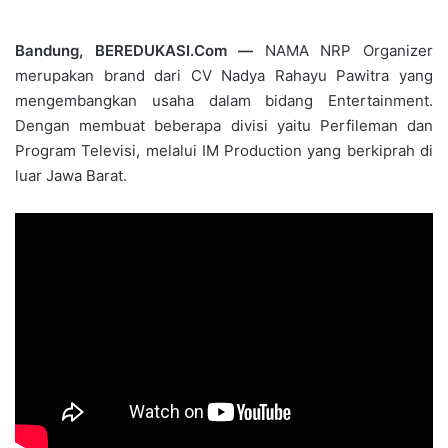
Bandung, BEREDUKASI.Com —
NAMA NRP Organizer
merupakan brand dari CV Nadya Rahayu Pawitra yang
mengembangkan usaha dalam bidang Entertainment.
Dengan membuat beberapa divisi yaitu Perfileman dan
Program Televisi, melalui IM Production yang berkiprah di
luar Jawa Barat.