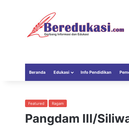
Beranda
Edukasi
Info Pendidikan
Peme
Featured
Ragam
Pangdam III/Siliw