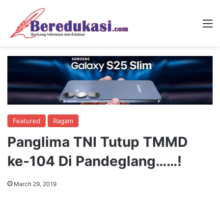
M
Featured
Ragam
Panglima TNI Tutup TMMD
ke-104 Di Pandeglang……!
March 29, 2019