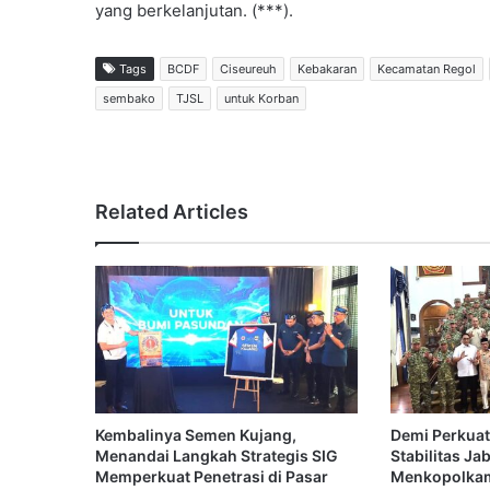
yang berkelanjutan. (***).
Tags
BCDF
Ciseureuh
Kebakaran
Kecamatan Regol
sembako
TJSL
untuk Korban
Related Articles
Kembalinya Semen Kujang,
Demi Perkuat
Menandai Langkah Strategis SIG
Stabilitas Ja
Memperkuat Penetrasi di Pasar
Menkopolkam