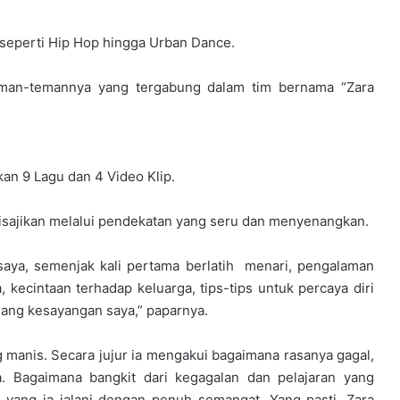
, seperti Hip Hop hingga Urban Dance.
 teman-temannya yang tergabung dalam tim bernama “Zara
kan 9 Lagu dan 4 Video Klip.
disajikan melalui pendekatan yang seru dan menyenangkan.
 saya, semenjak kali pertama berlatih menari, pengalaman
kecintaan terhadap keluarga, tips-tips untuk percaya diri
uang kesayangan saya,” paparnya.
ng manis. Secara jujur ia mengakui bagaimana rasanya gagal,
a. Bagaimana bangkit dari kegagalan dan pelajaran yang
 yang ia jalani dengan penuh semangat. Yang pasti, Zara