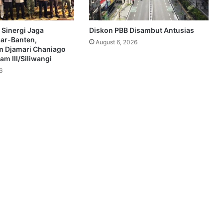
 Sinergi Jaga
Diskon PBB Disambut Antusias
bar-Banten,
August 6, 2026
 Djamari Chaniago
m III/Siliwangi
6