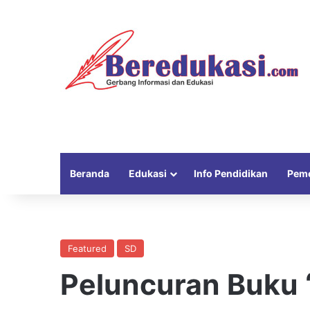
Beranda
Edukasi
Info Pendidikan
Peme
Featured
SD
Peluncuran Buku 