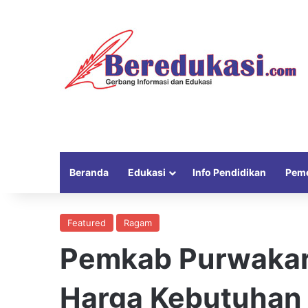
Beranda
Edukasi
Info Pendidikan
Peme
Featured
Ragam
Pemkab Purwakar
Harga Kebutuhan