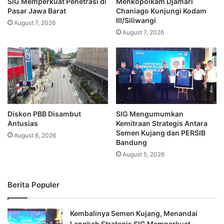
SIG Memperkuat Penetrasi di
Menkopolkam Djamari
Pasar Jawa Barat
Chaniago Kunjungi Kodam
III/Siliwangi
August 7, 2026
August 7, 2026
Diskon PBB Disambut
SIG Mengumumkan
Antusias
Kemitraan Strategis Antara
Semen Kujang dan PERSIB
August 6, 2026
Bandung
August 5, 2026
Berita Populer
Kembalinya Semen Kujang, Menandai
Langkah Strategis SIG Memperkuat