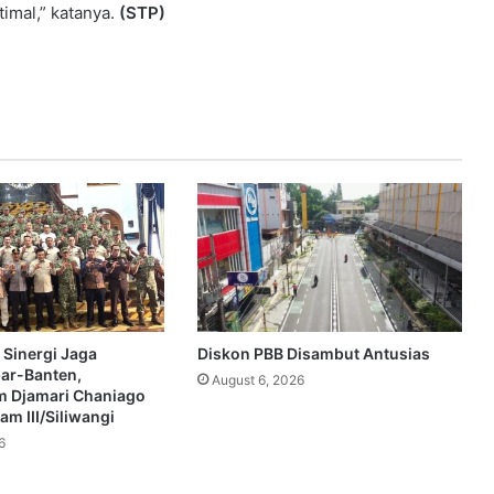
timal,” katanya.
(STP)
 Sinergi Jaga
Diskon PBB Disambut Antusias
bar-Banten,
August 6, 2026
 Djamari Chaniago
m III/Siliwangi
6