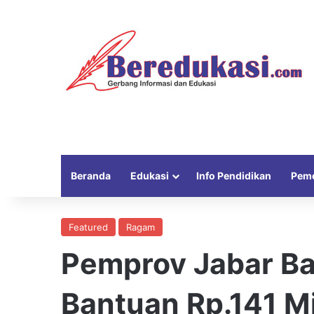
Beranda
Edukasi
Info Pendidikan
Peme
Featured
Ragam
Pemprov Jabar B
Bantuan Rp.141 Mi