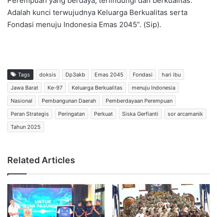
Perempuan yang berdaya, terlindungi dan berkualitas.
Adalah kunci terwujudnya Keluarga Berkualitas serta
Fondasi menuju Indonesia Emas 2045”. (Sip).
Tags
doksis
Dp3akb
Emas 2045
Fondasi
hari ibu
Jawa Barat
Ke-97
Keluarga Berkualitas
menuju Indonesia
Nasional
Pembangunan Daerah
Pemberdayaan Perempuan
Peran Strategis
Peringatan
Perkuat
Siska Gerfianti
sor arcamanik
Tahun 2025
Related Articles