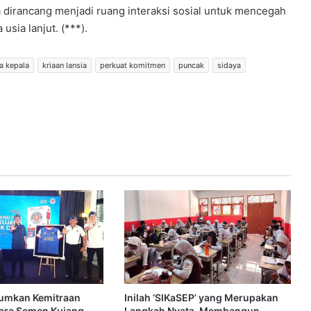
 dirancang menjadi ruang interaksi sosial untuk mencegah
sia lanjut. (***).
a kepala
kriaan lansia
perkuat komitmen
puncak
sidaya
umkan Kemitraan
Inilah ‘SIKaSEP’ yang Merupakan
tara Semen Kujang
Langkah Nyata, Membangun