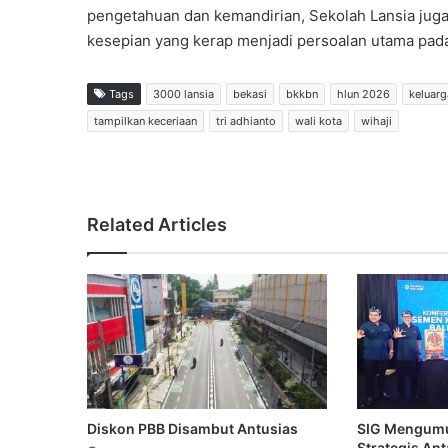
pengetahuan dan kemandirian, Sekolah Lansia juga
kesepian yang kerap menjadi persoalan utama pada u
Tags
3000 lansia
bekasi
bkkbn
hlun 2026
keluarg
tampilkan keceriaan
tri adhianto
wali kota
wihaji
Related Articles
Diskon PBB Disambut Antusias
SIG Mengum
Strategis An