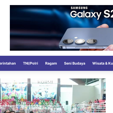
rintahan
TNI/Polri
Ragam
Seni Budaya
Wisata & Ku