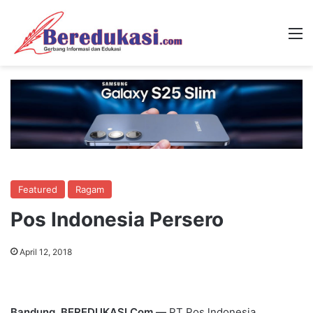
M
Featured
Ragam
Pos Indonesia Persero
April 12, 2018
Bandung, BEREDUKASI.Com —
PT Pos lndonesia