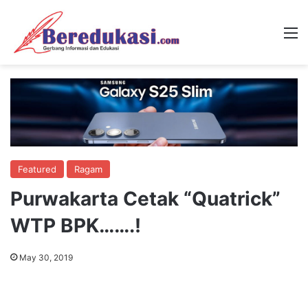
M
Featured
Ragam
Purwakarta Cetak “Quatrick”
WTP BPK…….!
May 30, 2019