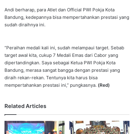
Andi berharap, para Atlet dan Official PWI Pokja Kota
Bandung, kedepannya bisa mempertahankan prestasi yang
sudah diraihnya ini.
“Peraihan medali kali ini, sudah melampaui target. Sebab
target awal kita, cukup 7 Medali Emas dari Cabor yang
dipertandingkan. Saya sebagai Ketua PWI Pokja Kota
Bandung, merasa sangat bangga dengan prestasi yang
diraih rekan-rekan. Tentunya kita harus bisa
mempertahankan prestasi ini,” pungkasnya.
(Red)
Related Articles