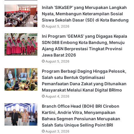
Inilah ‘SIKaSEP’ yang Merupakan Langkah
Nyata, Membangun Keterampilan Sosial
Siswa Sekolah Dasar (SD) di Kota Bandung
August 5, 2026
Ini Program ‘GEMAS’ yang Digagas Kepala
SDN 088 Embong Kota Bandung, Menuju
Ajang ASN Berprestasi Tingkat Provinsi
Jawa Barat 2026
August 5, 2026
Program Berbagi Daging Hingga Pelosok,
Salah satu Bentuk Optimalisasi
Pemanfaatan Dana Zakat yang Ditunaikan
Masyarakat Melalui Kanal Digital BRImo
August 4, 2026
Branch Office Head (BOH) BRI Cirebon
Kartini, Andrie Vitra, Menyampaikan
Bahwa Segmen Pensiunan Merupakan
Salah Satu Unique Selling Point BRI
August 3, 2026