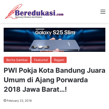
M
Berita Gambar
Featured
Ragam
PWI Pokja Kota Bandung Juara
Umum di Ajang Porwarda
2018 Jawa Barat…!
February 23, 2018