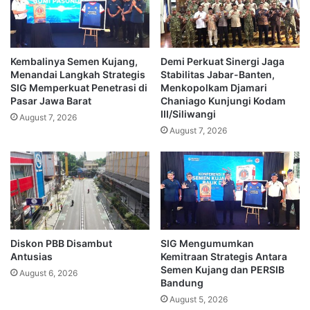
Kembalinya Semen Kujang,
Demi Perkuat Sinergi Jaga
Menandai Langkah Strategis
Stabilitas Jabar-Banten,
SIG Memperkuat Penetrasi di
Menkopolkam Djamari
Pasar Jawa Barat
Chaniago Kunjungi Kodam
III/Siliwangi
August 7, 2026
August 7, 2026
Diskon PBB Disambut
SIG Mengumumkan
Antusias
Kemitraan Strategis Antara
Semen Kujang dan PERSIB
August 6, 2026
Bandung
August 5, 2026