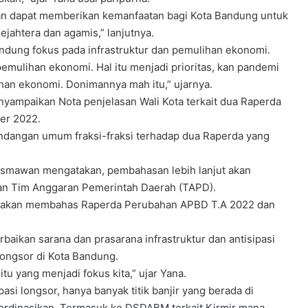
an dapat memberikan kemanfaatan bagi Kota Bandung untuk
ahtera dan agamis,” lanjutnya.
dung fokus pada infrastruktur dan pemulihan ekonomi.
pemulihan ekonomi. Hal itu menjadi prioritas, kan pandemi
lihan ekonomi. Donimannya mah itu,” ujarnya.
yampaikan Nota penjelasan Wali Kota terkait dua Raperda
er 2022.
pandangan umum fraksi-fraksi terhadap dua Raperda yang
usmawan mengatakan, pembahasan lebih lanjut akan
dan Tim Anggaran Pemerintah Daerah (TAPD).
 akan membahas Raperda Perubahan APBD T.A 2022 dan
aikan sarana dan prasarana infrastruktur dan antisipasi
 longsor di Kota Bandung.
 itu yang menjadi fokus kita,” ujar Yana.
isipasi longsor, hanya banyak titik banjir yang berada di
 koordinasikan. Termasuk ke DSDABM terkait Kirmir mana