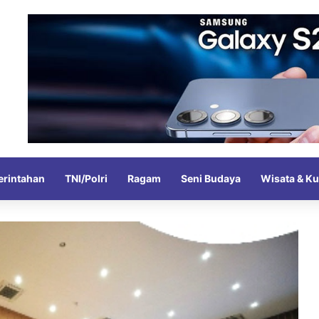
rintahan
TNI/Polri
Ragam
Seni Budaya
Wisata & Ku