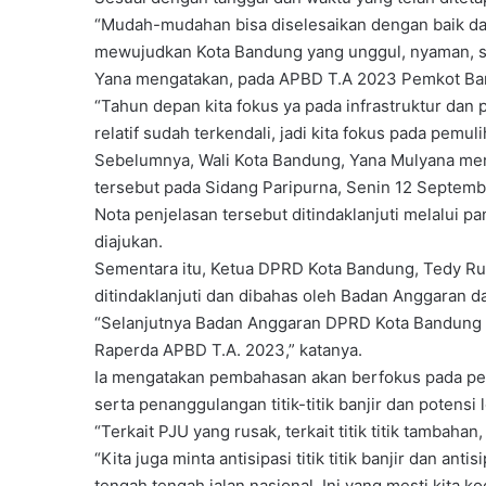
“Mudah-mudahan bisa diselesaikan dengan baik d
mewujudkan Kota Bandung yang unggul, nyaman, sej
Yana mengatakan, pada APBD T.A 2023 Pemkot Ban
“Tahun depan kita fokus ya pada infrastruktur dan 
relatif sudah terkendali, jadi kita fokus pada pemu
Sebelumnya, Wali Kota Bandung, Yana Mulyana men
tersebut pada Sidang Paripurna, Senin 12 Septemb
Nota penjelasan tersebut ditindaklanjuti melalui 
diajukan.
Sementara itu, Ketua DPRD Kota Bandung, Tedy R
ditindaklanjuti dan dibahas oleh Badan Anggaran 
“Selanjutnya Badan Anggaran DPRD Kota Bandung
Raperda APBD T.A. 2023,” katanya.
Ia mengatakan pembahasan akan berfokus pada perb
serta penanggulangan titik-titik banjir dan potensi
“Terkait PJU yang rusak, terkait titik titik tambahan,
“Kita juga minta antisipasi titik titik banjir dan ant
tengah tengah jalan nasional. Ini yang mesti kita