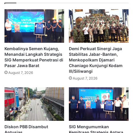
Kembalinya Semen Kujang,
Demi Perkuat Sinergi Jaga
Menandai Langkah Strategis
Stabilitas Jabar-Banten,
SIG Memperkuat Penetrasi di
Menkopolkam Djamari
Pasar Jawa Barat
Chaniago Kunjungi Kodam
III/Siliwangi
August 7, 2026
August 7, 2026
Diskon PBB Disambut
SIG Mengumumkan
Antusias
Kemitraan Strategis Antara