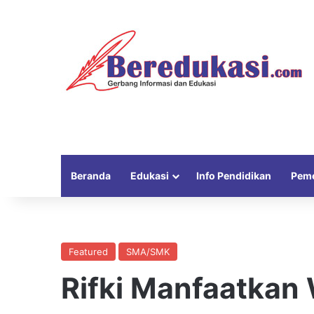
Beranda
Edukasi
Info Pendidikan
Peme
Featured
SMA/SMK
Rifki Manfaatkan