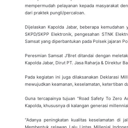
mempermudah pelayanan kepada masyarakat den
dari praktek pungli/percaloan.
Dijelaskan Kapolda Jabar, beberapa kemudahan y
SKPD/SKPP Elektronik, pengesahan STNK Elektr
Samsat yang diperbantukan pada Polsek jajaran Pol
Peresmian Samsat J’Bret ditandai dengan meleta
Kapolda Jabar, Dirut PT. Jasa Raharja & Direktur B
Pada kegiatan ini juga dilaksanakan Deklarasi Mi
mewujudkan keamanan, keselamatan, ketertiban dan 
Guna tercapainya tujuan “Road Safety To Zero Acc
Kapolda, khususnya di kalangan generasi millennial
“Adanya peningkatan kualitas keselamatan di ja
Membentuk relawan Lalu Lintas Millenial Indon